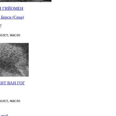
Н ГИЙОМЕН
 Берси (Сена)
7
холст, масло
НТ ВАН ГОГ
холст, масло
-mail