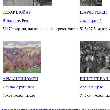
ЭДУАР ВЮЙАР
ШАРЛЬ ГЕРЕН
В комнате. Релэ
Дама с розой
52х79; картон, наклеенный на дерево, масло
52,5х37,5; холст, 
АРМАН ГИЙОМЕН
ВИНСЕНТ ВАН 
Пейзаж с руинами
Арена в Арле
79x93; холст, масло
74,5х94; холст, м
Главная
|
О проекте
|
История
|
Исследователи
|
Семья Морозовых