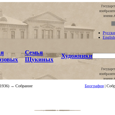
Русск
English
ья
Семья
Художники
озовых
Щукиных
-1936) →
Собрание
Биография
|
Соб