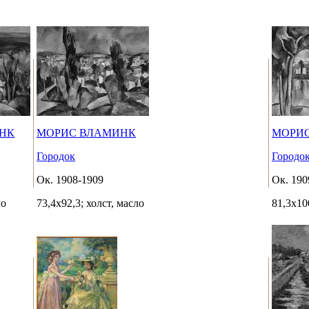
НК
МОРИС ВЛАМИНК
МОРИ
Городок
Городок
Ок. 1908-1909
Ок. 190
ло
73,4х92,3; холст, масло
81,3х10