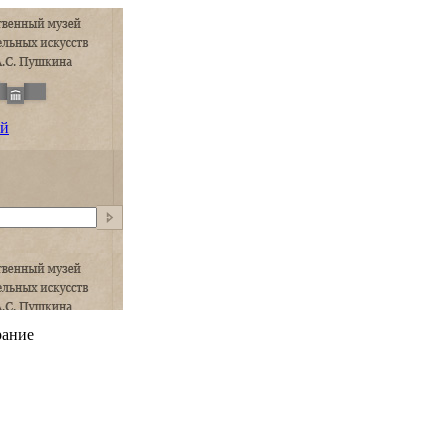
ий
рание