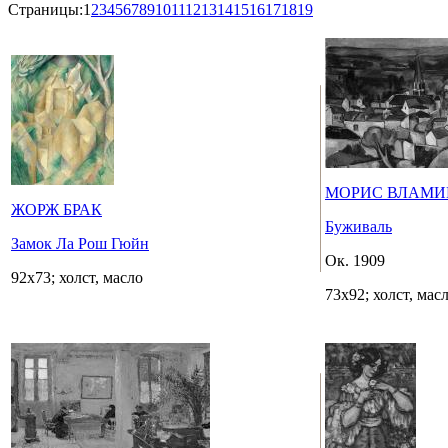
Страницы:
1
2
3
4
5
6
7
8
9
10
11
12
13
14
15
16
17
18
19
МОРИС ВЛАМИ
ЖОРЖ БРАК
Буживаль
Замок Ла Рош Гюйн
Ок. 1909
92x73; холст, масло
73х92; холст, мас