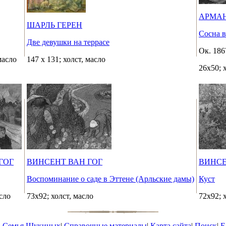
АРМА
ШАРЛЬ ГЕРЕН
Сосна в
Две девушки на террасе
Ок. 186
масло
147 x 131; холст, масло
26х50; 
ГОГ
ВИНСЕНТ ВАН ГОГ
ВИНСЕ
Воспоминание о саде в Эттене (Арльские дамы)
Куст
асло
73х92; холст, масло
72х92; 
|
Семья Щукиных
|
Справочные материалы
|
Карта сайта
|
Поиск
|
E